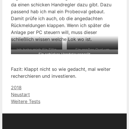
da einen schicken Handregler dazu gibt. Dazu
passend hab ich mal ein Probeoval gebaut.
Damit prüfe ich auch, ob die angedachten
Rückmeldungen klappen. Wenn ich später die
Anlage per PC steuern will, muss dieser
schließlich wissen welche Lok wo ist.
Ich habe mich für Tillig
Ein großes Oval um
Ein schickes Handsteuergerät
Elite entschieden
wenigstens mal fahren zu
können.
Fazit: Klappt nicht so wie gedacht, mal weiter
recherchieren und investieren.
Kategorien
2018
Neustart
Weitere Tests