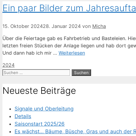
Ein paar Bilder zum Jahresauft
15. Oktober 2024
28. Januar 2024
von
Micha
Über die Feiertage gab es Fahrbetrieb und Basteleien. Hier
letzten freien Stücken der Anlage liegen und hab dort gewe
Und dann hab ich mir …
Weiterlesen
Kategorien
2024
Suchen
nach:
Neueste Beiträge
Signale und Oberleitung
Details
Saisonstart 2025/26
Es wächst… Bäume, Büsche, Gras und auch der