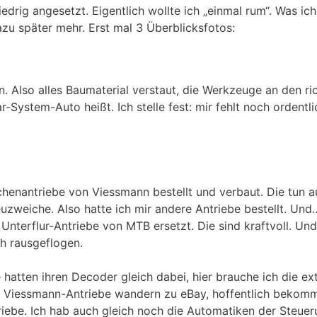
edrig angesetzt. Eigentlich wollte ich „einmal rum“. Was ich
azu später mehr. Erst mal 3 Überblicksfotos:
. Also alles Baumaterial verstaut, die Werkzeuge an den ri
-System-Auto heißt. Ich stelle fest: mir fehlt noch ordentli
henantriebe von Viessmann bestellt und verbaut. Die tun au
euzweiche. Also hatte ich mir andere Antriebe bestellt. Un
erflur-Antriebe von MTB ersetzt. Die sind kraftvoll. Und l
ch rausgeflogen.
 hatten ihren Decoder gleich dabei, hier brauche ich die ex
zen Viessmann-Antriebe wandern zu eBay, hoffentlich bekomm
triebe. Ich hab auch gleich noch die Automatiken der Steuer