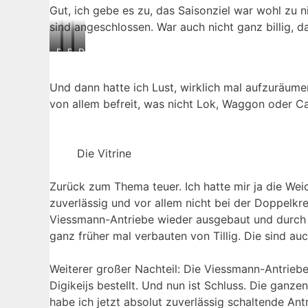
Gut, ich gebe es zu, das Saisonziel war wohl zu ni
sind angeschlossen. War auch nicht ganz billig, d
Der
Bahnhof,
Der
linke
Ausfahrt
rechte
Teil
links
Teil
Und dann hatte ich Lust, wirklich mal aufzuräumen
vom
von allem befreit, was nicht Lok, Waggon oder Car
Bahnhof
Die Vitrine
Zurück zum Thema teuer. Ich hatte mir ja die Weic
zuverlässig und vor allem nicht bei der Doppelkr
Viessmann-Antriebe wieder ausgebaut und durch Unt
ganz früher mal verbauten von Tillig. Die sind au
Weiterer großer Nachteil: Die Viessmann-Antriebe
Digikeijs bestellt. Und nun ist Schluss. Die gan
habe ich jetzt absolut zuverlässig schaltende An