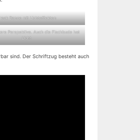
reak Dance mit Lichteffekten
ere Perspektive. Auch die Fischbude hat
Licht
bar sind. Der Schriftzug besteht auch