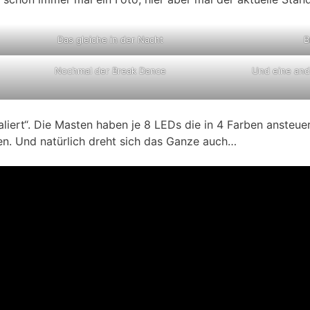
Das gleiche in der Nacht
B
Nochmal der Break Dance
Und eine and
iert“. Die Masten haben je 8 LEDs die in 4 Farben ansteuer
en. Und natürlich dreht sich das Ganze auch…